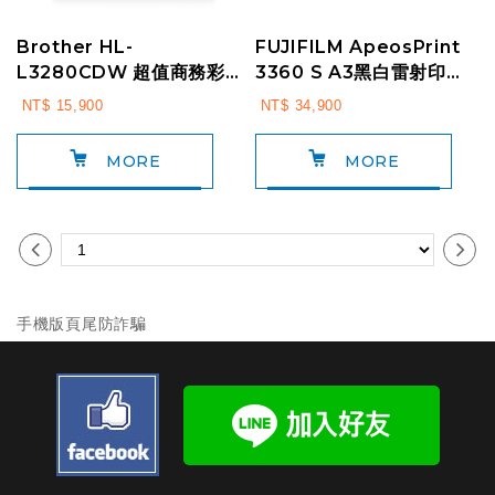
Brother HL-
FUJIFILM ApeosPrint
L3280CDW 超值商務彩
3360 S A3黑白雷射印表
色雷射印表機 上網登錄送
機( T3100066 )
NT$ 15,900
NT$ 34,900
好禮
MORE
MORE
手機版頁尾防詐騙