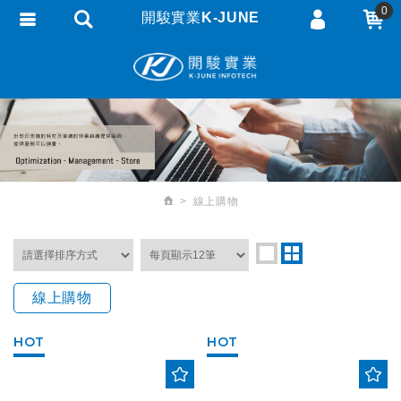
0
開駿實業K-JUNE
會員登入
繁體中文
會員註冊
忘記密碼
訂單查詢
追蹤清單
線上購物
匯款通知
線上購物