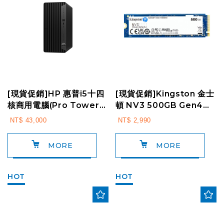
[現貨促銷]HP 惠普i5十四
[現貨促銷]Kingston 金士
核商用電腦(Pro Tower
頓 NV3 500GB Gen4
400 G9/B5SP1PT/i5-1...
PCIe SSD 固態硬碟(SN...
NT$ 43,000
NT$ 2,990
MORE
MORE