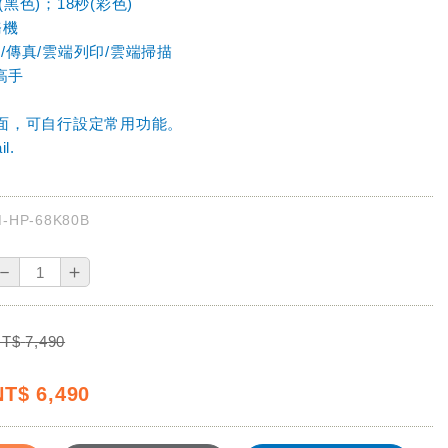
黑色)；18秒(彩色)
務機
/傳真/雲端列印/雲端掃描
理高手
介面，可自行設定常用功能。
l.
-HP-68K80B
－
＋
NT$
7,490
NT$
6,490