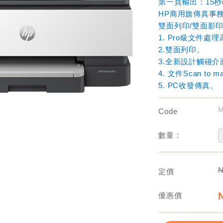
第一頁輸出：15秒(
HP商用旗傳真事
雙面列印/雙面影印
1. Pro級文件處
2.雙面列印。
3.全新設計觸碰
4. 文件Scan to mai
5. PC收發傳真。
M
Code
數量 :
定價
優惠價