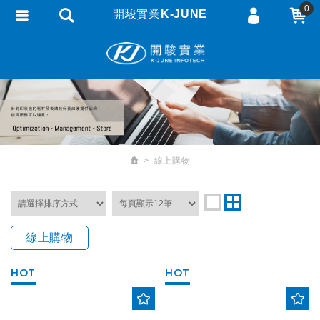
0
開駿實業K-JUNE
會員登入
繁體中文
會員註冊
忘記密碼
訂單查詢
追蹤清單
線上購物
匯款通知
線上購物