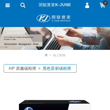
0
開駿實業K-JUNE
會員登入
繁體中文
會員註冊
忘記密碼
訂單查詢
追蹤清單
線上購物
匯款通知
HP 原廠碳粉匣
黑色雷射碳粉匣