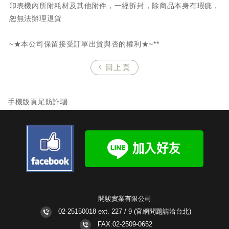
印表機內所附耗材及其他附件，一經拆封，除商品本身有瑕疵，
恕無法辦理退貨
~★本公司保留接受訂單出貨與否的權利★~**
回上頁
手機版頁尾防詐騙
開駿實業有限公司
02-25150018 ext. 227 / 9
(官網問題請洽台北)
FAX:02-2509-0652