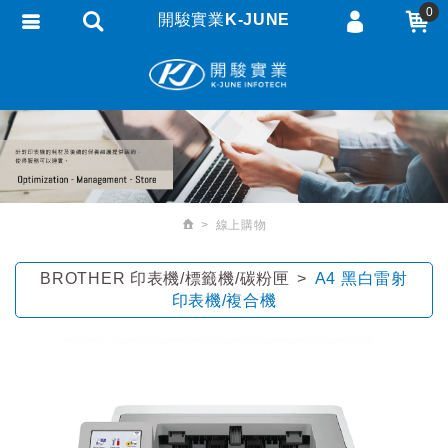
0
開駿實業K-JUNE
會員登入
繁體中文
會員註冊
忘記密碼
訂單查詢
追蹤清單
線上購物
匯款通知
BROTHER 印表機/標籤機/碳粉匣
A4 黑白雷射
印表機/複合機