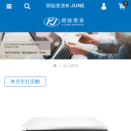
0
開駿實業K-JUNE
會員登入
繁體中文
會員註冊
忘記密碼
訂單查詢
追蹤清單
線上購物
匯款通知
本月主打活動