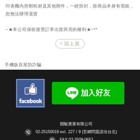
印表機內所附耗材及其他附件，一經拆封，除商品本身有瑕疵，
恕無法辦理退貨
~★本公司保留接受訂單出貨與否的權利★~**
回上頁
手機版頁尾防詐騙
開駿實業有限公司
02-25150018 ext. 227 / 9
(官網問題請洽台北)
FAX:02-2509-0652