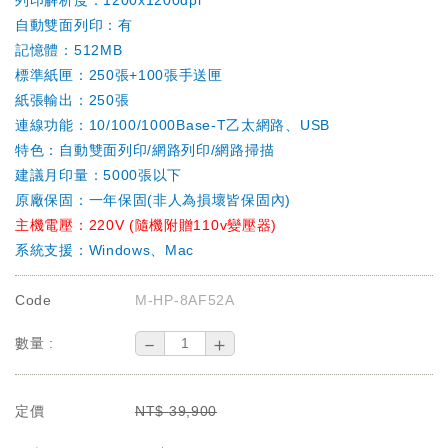
列印解析度：1200x1200dpi
自動雙面列印：有
記憶體：512MB
標準紙匣：250張+100張手送匣
紙張輸出：250張
連線功能：10/100/1000Base-T乙太網路、USB
特色：自動雙面列印/網路列印/網路掃描
建議月印量：5000張以下
原廠保固：一年保固(非人為損壞皆保固內)
主機電壓：220V (隨機附贈110v變壓器)
系統支援：Windows、Mac
Code
M-HP-8AF52A
－
＋
數量 :
定價
NT$
39,900