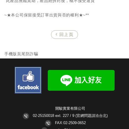
"此產品無鑑賞期，產品經拆封後，概不接受退貨"
~★本公司保留接受訂單出貨與否的權利★~**
回上頁
手機版頁尾防詐騙
開駿實業有限公司
02-25150018 ext. 227 / 9
(官網問題請洽台北)
FAX:02-2509-0652