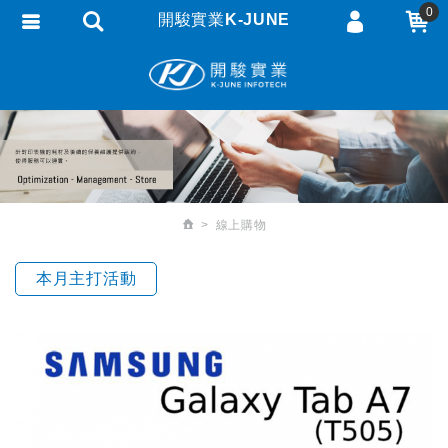
0
開駿實業K-JUNE
會員登入
繁體中文
會員註冊
忘記密碼
訂單查詢
追蹤清單
線上購物
匯款通知
本月主打活動