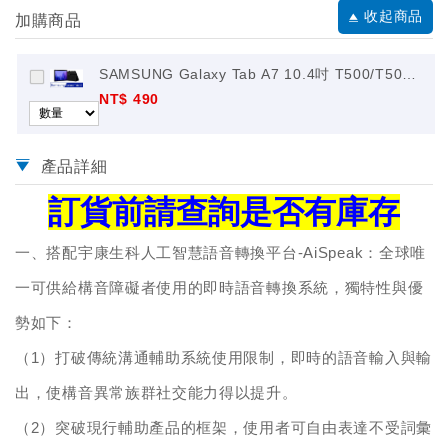
收起商品
加購商品
SAMSUNG Galaxy Tab A7 10.4吋 T500/T505
專用皮套
NT$ 490
產品詳細
訂貨前請查詢是否有庫存
一、搭配宇康生科人工智慧語音轉換平台-AiSpeak：全球唯
一可供給構音障礙者使用的即時語音轉換系統，獨特性與優
勢如下：
（1）打破傳統溝通輔助系統使用限制，即時的語音輸入與輸
出，使構音異常族群社交能力得以提升。
（2）突破現行輔助產品的框架，使用者可自由表達不受詞彙