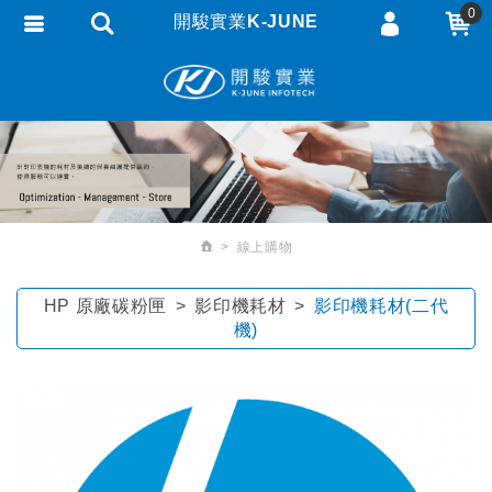
0
開駿實業K-JUNE
會員登入
繁體中文
會員註冊
忘記密碼
訂單查詢
追蹤清單
線上購物
匯款通知
HP 原廠碳粉匣
影印機耗材
影印機耗材(二代
機)