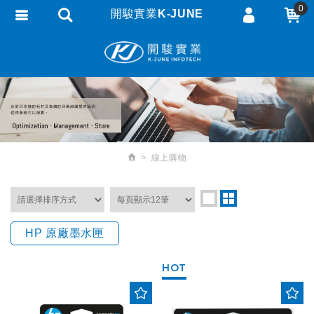
0
開駿實業K-JUNE
會員登入
繁體中文
會員註冊
忘記密碼
訂單查詢
追蹤清單
線上購物
匯款通知
HP 原廠墨水匣