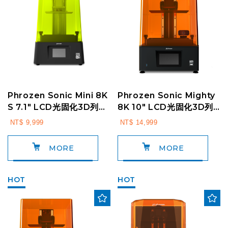
Phrozen Sonic Mini 8K
Phrozen Sonic Mighty
S 7.1" LCD光固化3D列印
8K 10" LCD光固化3D列
機
印機
NT$ 9,999
NT$ 14,999
MORE
MORE