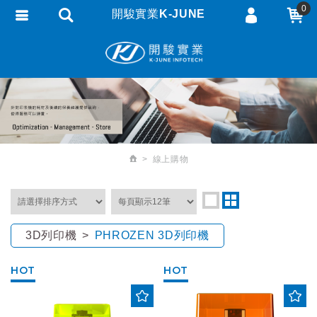
0
開駿實業K-JUNE
會員登入
繁體中文
會員註冊
忘記密碼
訂單查詢
追蹤清單
線上購物
匯款通知
3D列印機
PHROZEN 3D列印機