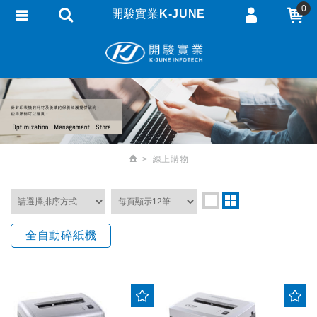
0
開駿實業K-JUNE
會員登入
繁體中文
會員註冊
忘記密碼
訂單查詢
追蹤清單
線上購物
匯款通知
全自動碎紙機