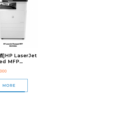
]HP LaserJet
ed MFP
0dn A3 黑白雷射智
000
MORE