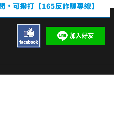
 / 9
(官網問題請洽台北)
04-23152128
kj_tc@kjune.com.tw
tw
北路二段258巷19號